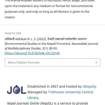
This license enables reusers to distribute, remix, adapt, and build
upon the material in any medium or format for noncommercial
purposes only, and only so long as attribution is given to the
creator.
How to Cite
अधिकारी Adhikari ल. L. S. (2023). नेपाली उखानको पर्यावरणीय अध्ययन
{Environmental Studies in the Nepali Proverbs}.
Kaumodaki: Journal
of Multidisciplinary Studies
,
3
(1), 80-93.
https://doi.org/10.3126/kdk.v3i1.52142
More Citation Formats
Established in 2007 and hosted by
Ubiquity
.
Managed by
Tribhuvan University Central
Library
.
Nepal Journals Online (NepJOL)
is a service to provide