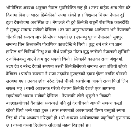
भौगोलिक अवस्था अनुसार नेपाल भूपरिवेष्ठित राष्ट्र हो । उत्तर बाहेक अन्य तीन वटै
दिशामा विशाल भारत छिमेकीको रुपमा रहेको छ । विश्वमान चित्रमा नेपाल दुई
ठूला देशबीचमा अवस्थित छ । नेपालले यी दुवै छिमेकी राष्ट्रसँ पौराणिक कालदेखि
नै सुमधुर सम्बन्ध राखेको देखिन्छ । तर यस अनुसन्धात्मक आलेखमा भने नेपालको
चीनसँगको सम्वन्ध मात्र विश्लेषण भएको छ । स्वयम्भु पुराण नेपालको सुमधुर
सम्बन्ध चिन तिब्बतसँग पौराणिक कालदेखि नै थियो । बुद्ध धर्म बारे थप ज्ञान
हासिल गर्न चिनियाँ भिक्षु तथा तीर्थ यात्रीहरु गौतम बुद्ध जन्मेको नेपालको लुम्बिनी
र कपिलबस्तु आउने क्रम सुरु भएको थियो । लिच्छवि कालका राजा अंशुवर्मा,
उदय देव र नरेन्द्र देवको समयमा उत्तरी छिमेकीसँगको सम्वन्ध अझ बलियो रहेको
देखिन्छ । प्राचीन कालमा नै राजा उदयदेव गुप्तहरुको दबाव झेल्न नसकि चीनको
सरणमा गए । उनका छोरा नरेन्द्र देवले चीनकै सहयोगमा आफ्नो राज्य फिर्ता लिन
सफल भए । यसरी आवश्यक परेको बेलामा छिमेकी देशले एक आपसमा
सहयोगको भावना राखेको देखिन्छ । नेपालकी छोरी भृकुटी र तिब्बती
बादशाहबीचको वैवाहिक सम्वन्धले पनि दुई देशबीचको आपसी सम्वन्ध कस्तो
रहेको थियो भन्ने थाहा हुन्छ । त्यस समयमको अवस्थालाई विषय वस्तुको रुपमा
लिइ यो सोध अध्ययन गरिएको हो । यो अध्ययन अन्वेषणत्मक प्रकृतिको गुणात्मक
छ । यसमा यसमा द्वितीयक स्रोतलाई महत्व दिइएको छ ।