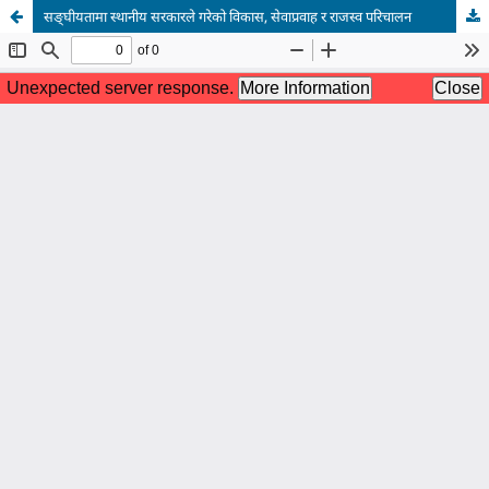
सङ्घीयतामा स्थानीय सरकारले गरेको विकास, सेवाप्रवाह र राजस्व परिचालन